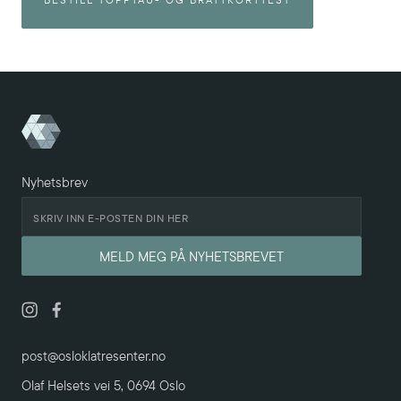
Nyhetsbrev
post@osloklatresenter.no
Olaf Helsets vei 5, 0694 Oslo