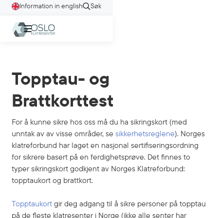
Information in english
Søk
Topptau- og
Brattkorttest
For å kunne sikre hos oss må du ha sikringskort (med
unntak av av visse områder, se
sikkerhetsreglene
). Norges
klatreforbund har laget en nasjonal sertifiseringsordning
for sikrere basert på en ferdighetsprøve. Det finnes to
typer sikringskort godkjent av Norges Klatreforbund:
topptaukort og brattkort.
Topptaukort
gir deg adgang til å sikre personer på topptau
på de fleste klatresenter i Norge (ikke alle senter har