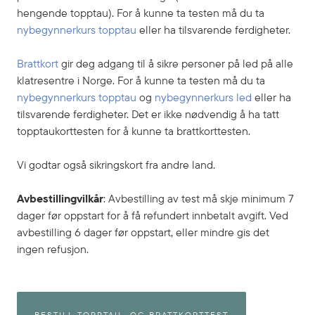
hengende topptau). For å kunne ta testen må du ta
nybegynnerkurs topptau
eller ha tilsvarende ferdigheter. ‍
Brattkort
gir deg adgang til å sikre personer på led på alle
klatresentre i Norge. For å kunne ta testen må du ta
nybegynnerkurs topptau
og
nybegynnerkurs led
eller ha
tilsvarende ferdigheter. Det er ikke nødvendig å ha tatt
topptaukorttesten for å kunne ta brattkorttesten.
Vi godtar også sikringskort fra andre land.
Avbestillingvilkår
: Avbestilling av test må skje minimum 7
dager før oppstart for å få refundert innbetalt avgift. Ved
avbestilling 6 dager før oppstart, eller mindre gis det
ingen refusjon.
BESTILL TOPPTAU- OG BRATTKORTTEST