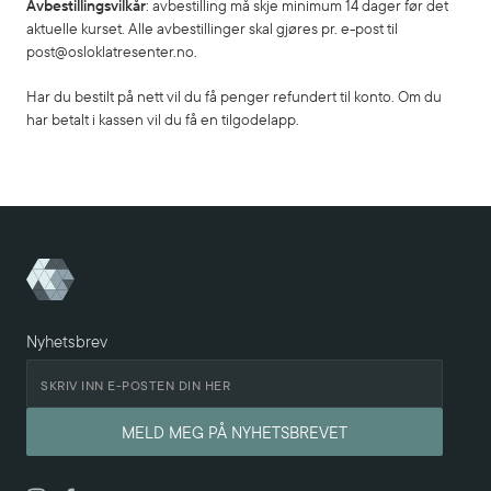
Avbestillingsvilkår
: avbestilling må skje minimum 14 dager før det
aktuelle kurset. Alle avbestillinger skal gjøres pr. e-post til
post@osloklatresenter.no.
Har du bestilt på nett vil du få penger refundert til konto. Om du
har betalt i kassen vil du få en tilgodelapp.
Nyhetsbrev