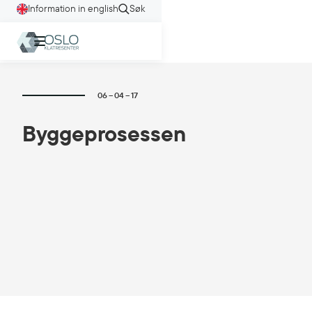
Information in english
Søk
06
–
04
–
17
Byggeprosessen