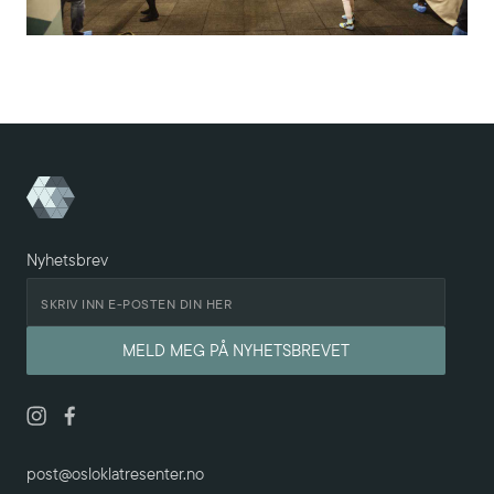
Nyhetsbrev
post@osloklatresenter.no